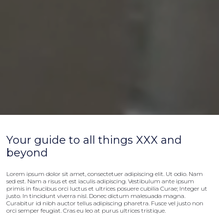
Your guide to all things XXX and
beyond
Lorem ipsum dolor sit amet, consectetuer adipiscing elit. Ut odio. Nam
sed est. Nam a risus et est iaculis adipiscing. Vestibulum ante ipsum
primis in faucibus orci luctus et ultrices posuere cubilia Curae; Integer ut
justo. In tincidunt viverra nisl. Donec dictum malesuada magna.
Curabitur id nibh auctor tellus adipiscing pharetra. Fusce vel justo non
orci semper feugiat. Cras eu leo at purus ultrices tristique.