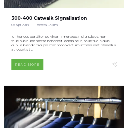
300-400 Catwalk Signalisation
08 Apr 2018
Theresa Collins
Id rhoncus porttitor pulvinar himenaeos nisl tristique, non
faucibus nunc nostra hendrerit lacinia ac in, sollicitudin duis
cubilia blandit orci per commodo dictum sodales erat phasellus
at lobortis t ...
READ MORE