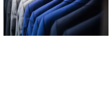
200-300 Tradeshow Signalisation
16 Feb 2018
Carrie Graham
Conubia ac primis sed pulvinar eros erat, hac massa nisi nulla
amet aliquam. Praesent mattis sociosqu sed dapibus diam eros
consequat etiam quis. Sollicitudin quisque aptent vitae aenean
ornare intege ...
READ MORE